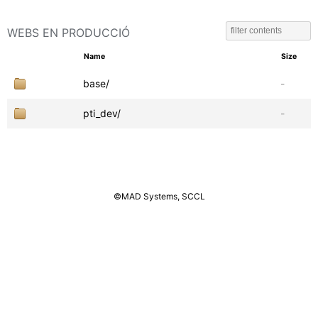
WEBS EN PRODUCCIÓ
Name
Size
base/
-
pti_dev/
-
©MAD Systems, SCCL